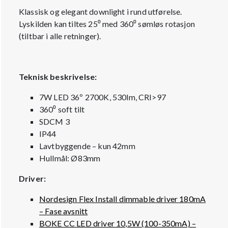
Klassisk og elegant downlight i rund utførelse.
Lyskilden kan tiltes 25⁰ med 360⁰ sømløs rotasjon
(tiltbar i alle retninger).
Teknisk beskrivelse:
7W LED 36º 2700K, 530lm, CRI>97
360⁰ soft tilt
SDCM 3
IP44
Lavtbyggende – kun 42mm
Hullmål: Ø83mm
Driver:
Nordesign Flex Install dimmable driver 180mA
– Fase avsnitt
BOKE CC LED driver 10,5W (100-350mA) –