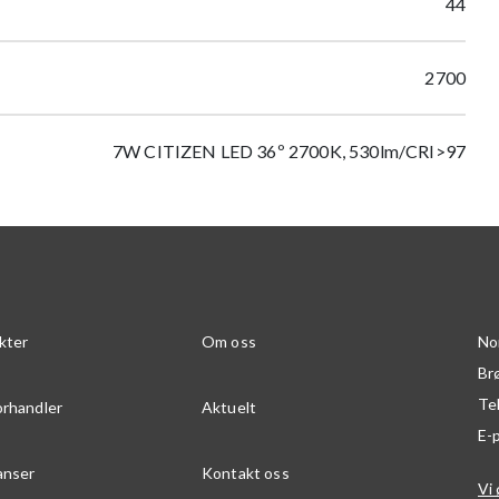
44
2700
7W CITIZEN LED 36º 2700K, 530lm/CRI>97
kter
Om oss
No
Br
Te
orhandler
Aktuelt
E-
anser
Kontakt oss
Vi 