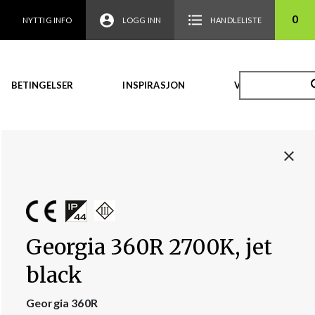
0
NYTTIG INFO
LOGG INN
HANDLELISTE
BETINGELSER
INSPIRASJON
VIDEO
Georgia 360R 2700K, jet
black
Georgia 360R