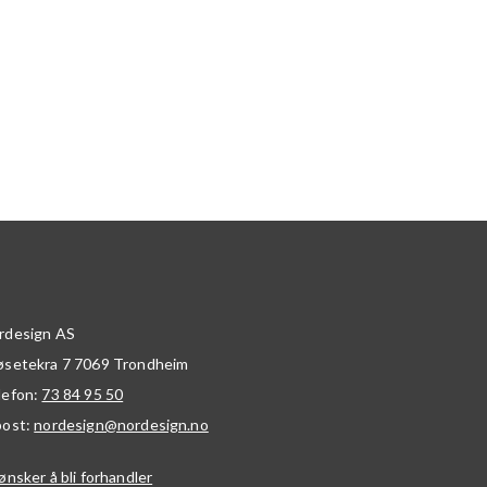
rdesign AS
øsetekra 7
7069
Trondheim
lefon:
73 84 95 50
post:
nordesign@nordesign.no
ønsker å bli forhandler