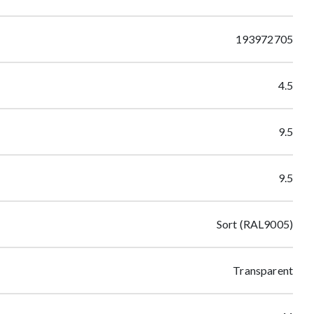
193972705
4.5
9.5
9.5
Sort (RAL9005)
Transparent