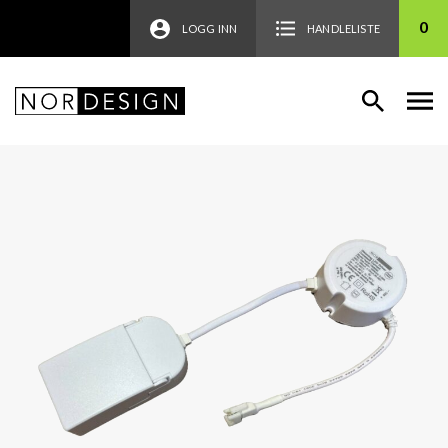
0
LOGG INN
HANDLELISTE