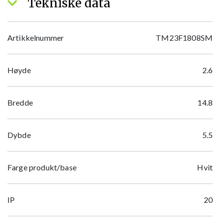
Tekniske data
Artikkelnummer
TM23F1808SM
Høyde
2.6
Bredde
14.8
Dybde
5.5
Farge produkt/base
Hvit
IP
20