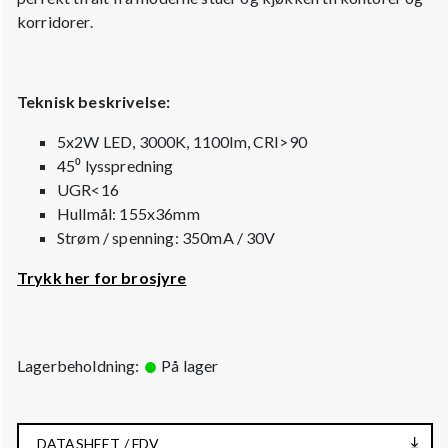
korridorer.
Teknisk beskrivelse:
5x2W LED, 3000K, 1100lm, CRI>90
45⁰ lysspredning
UGR<16
Hullmål: 155x36mm
Strøm / spenning: 350mA / 30V
Trykk her for brosjyre
Lagerbeholdning:
På lager
DATASHEET / FDV