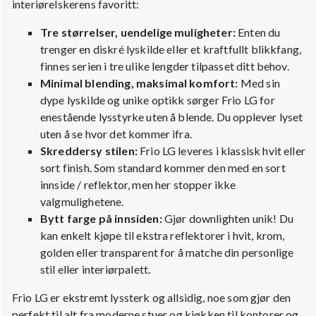
interiørelskerens favoritt:
Tre størrelser, uendelige muligheter:
Enten du
trenger en diskré lyskilde eller et kraftfullt blikkfang,
finnes serien i tre ulike lengder tilpasset ditt behov.
Minimal blending, maksimal komfort:
Med sin
dype lyskilde og unike optikk sørger Frio LG for
enestående lysstyrke uten å blende. Du opplever lyset
uten å se hvor det kommer ifra.
Skreddersy stilen:
Frio LG leveres i klassisk hvit eller
sort finish. Som standard kommer den med en sort
innside / reflektor, men her stopper ikke
valgmulighetene.
Bytt farge på innsiden:
Gjør downlighten unik! Du
kan enkelt kjøpe til ekstra reflektorer i hvit, krom,
golden eller transparent for å matche din personlige
stil eller interiørpalett.
Frio LG er ekstremt lyssterk og allsidig, noe som gjør den
perfekt til alt fra moderne stuer og kjøkken til kontorer og