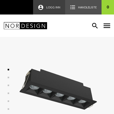
0
LOGG INN
HANDLELISTE