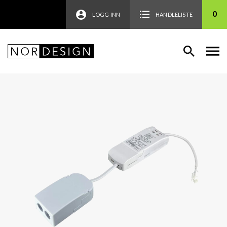
0
LOGG INN
HANDLELISTE