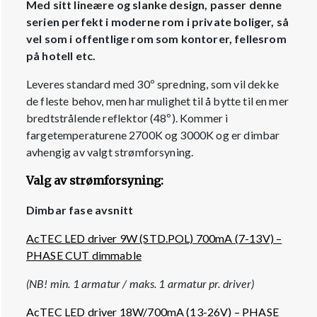
Med sitt lineære og slanke design, passer denne
serien perfekt i moderne rom i private boliger, så
vel som i offentlige rom som kontorer, fellesrom
på hotell etc.
Leveres standard med 30º spredning, som vil dekke
de fleste behov, men har mulighet til å bytte til en mer
bredtstrålende reflektor (48º). Kommer i
fargetemperaturene 2700K og 3000K og er dimbar
avhengig av valgt strømforsyning.
Valg av strømforsyning:
Dimbar fase avsnitt
AcTEC LED driver 9W (STD.POL) 700mA (7-13V) –
PHASE CUT dimmable
(NB! min. 1 armatur / maks. 1 armatur pr. driver)
AcTEC LED driver 18W/700mA (13-26V) – PHASE