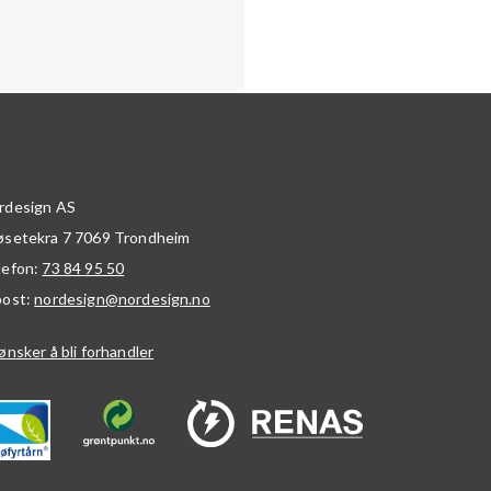
rdesign AS
øsetekra 7
7069
Trondheim
lefon:
73 84 95 50
post:
nordesign@nordesign.no
ønsker å bli forhandler