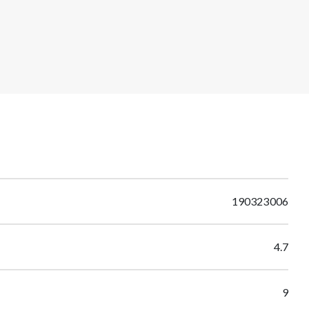
190323006
4.7
9