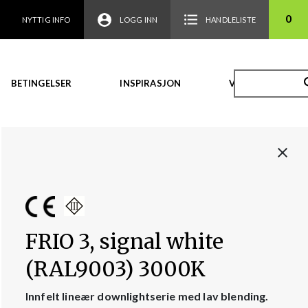
0
NYTTIG INFO
LOGG INN
HANDLELISTE
BETINGELSER
INSPIRASJON
VIDEO
FRIO 3, signal white
(RAL9003) 3000K
Innfelt lineær downlightserie med lav blending.