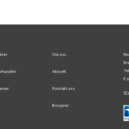
kter
Om oss
No
Br
Te
orhandler
Aktuelt
E-
anser
Kontakt oss
Vi 
Brosjyrer