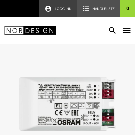
0
LOGG INN
HANDLELISTE