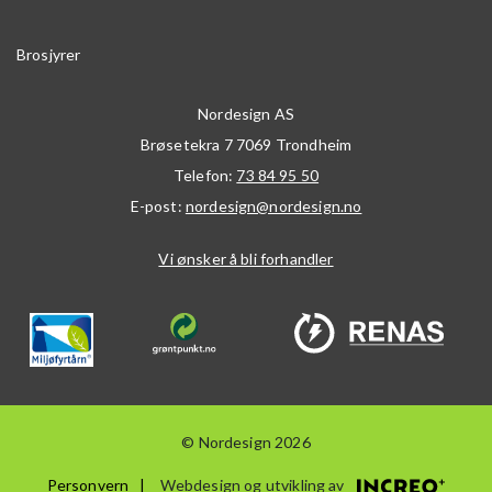
Brosjyrer
Nordesign AS
Brøsetekra 7
7069
Trondheim
Telefon:
73 84 95 50
E-post:
nordesign@nordesign.no
Vi ønsker å bli forhandler
© Nordesign 2026
Personvern
Webdesign og utvikling av