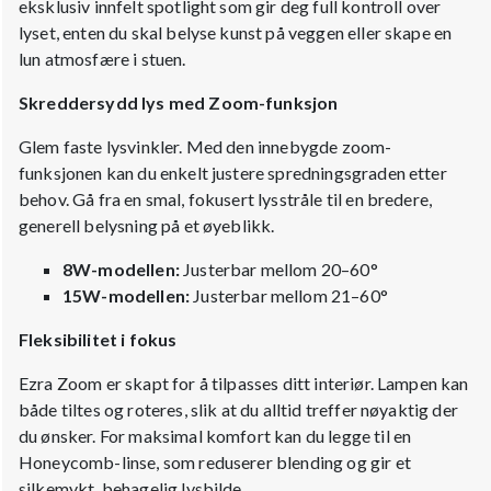
eksklusiv innfelt spotlight som gir deg full kontroll over
lyset, enten du skal belyse kunst på veggen eller skape en
lun atmosfære i stuen.
Skreddersydd lys med Zoom-funksjon
Glem faste lysvinkler. Med den innebygde zoom-
funksjonen kan du enkelt justere spredningsgraden etter
behov. Gå fra en smal, fokusert lysstråle til en bredere,
generell belysning på et øyeblikk.
8W-modellen:
Justerbar mellom 20–60°
15W-modellen:
Justerbar mellom 21–60°
Fleksibilitet i fokus
Ezra Zoom er skapt for å tilpasses ditt interiør. Lampen kan
både tiltes og roteres, slik at du alltid treffer nøyaktig der
du ønsker. For maksimal komfort kan du legge til en
Honeycomb-linse, som reduserer blending og gir et
silkemykt, behagelig lysbilde.