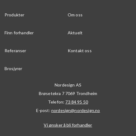
Produkter
Om oss
Finn forhandler
Aktuelt
Referanser
Kontakt oss
Brosjyrer
Nordesign AS
Brøsetekra 7
7069
Trondheim
Telefon:
73 84 95 50
E-post:
nordesign@nordesign.no
Vi ønsker å bli forhandler