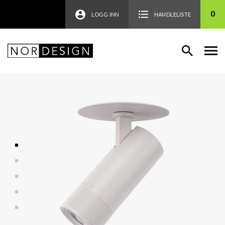
0
LOGG INN
HANDLELISTE