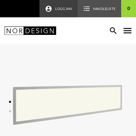
0
LOGG INN
HANDLELISTE