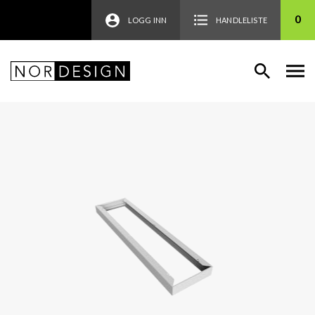
0
LOGG INN
HANDLELISTE