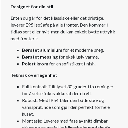
Designet for din stil
Enten du går for det klassiske eller det dristige,
leverer E95 IsoSafe på alle fronter. Den kommer i
tidløs sort eller hvit, men du kan enkelt bytte uttrykk
med fronter i:
Børstet aluminium
for et moderne preg.
Børstet messing
for eksklusiv varme.
Polert krom
for en sofistikert finish.
Teknisk overlegenhet
Full kontroll: Tilt lyset 30 grader i to retninger
for å sette fokus akkurat der du vil.
Robust: Med IP54 tåler den både støv og
vannsprut, noe som gjør den perfekt for hele
huset.
Montasje: Leveres med fase avsnitt dimbar
driver og en genial koblingsboks med sløyfe