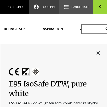
0
NYTTIG INFO
LOGG INN
HANDLELISTE
BETINGELSER
INSPIRASJON
VIDEO
E95 IsoSafe DTW, pure
white
E95 IsoSafe
– downlighten som kombinerer rå styrke