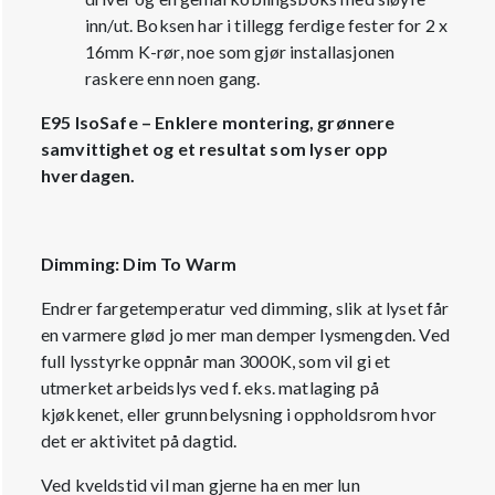
inn/ut. Boksen har i tillegg ferdige fester for 2 x
16mm K-rør, noe som gjør installasjonen
raskere enn noen gang.
E95 IsoSafe – Enklere montering, grønnere
samvittighet og et resultat som lyser opp
hverdagen.
Dimming: Dim To Warm
Endrer fargetemperatur ved dimming, slik at lyset får
en varmere glød jo mer man demper lysmengden. Ved
full lysstyrke oppnår man 3000K, som vil gi et
utmerket arbeidslys ved f. eks. matlaging på
kjøkkenet, eller grunnbelysning i oppholdsrom hvor
det er aktivitet på dagtid.
Ved kveldstid vil man gjerne ha en mer lun