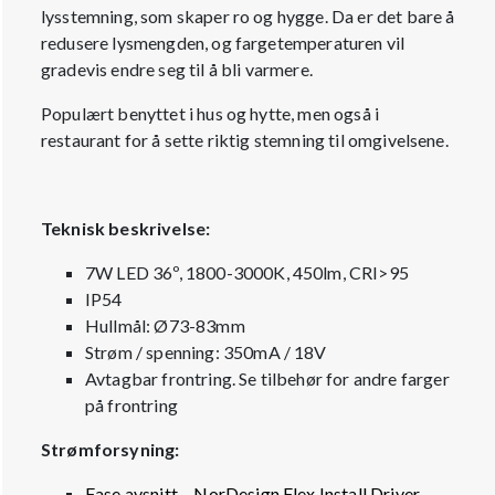
lysstemning, som skaper ro og hygge. Da er det bare å
redusere lysmengden, og fargetemperaturen vil
gradevis endre seg til å bli varmere.
Populært benyttet i hus og hytte, men også i
restaurant for å sette riktig stemning til omgivelsene.
Teknisk beskrivelse:
7W LED 36º, 1800-3000K, 450lm, CRI>95
IP54
Hullmål: Ø73-83mm
Strøm / spenning: 350mA / 18V
Avtagbar frontring. Se tilbehør for andre farger
på frontring
Strømforsyning:
Fase avsnitt – NorDesign Flex Install Driver