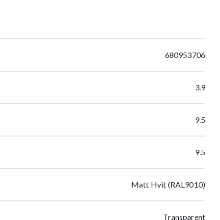
680953706
3.9
9.5
9.5
Matt Hvit (RAL9010)
Transparent