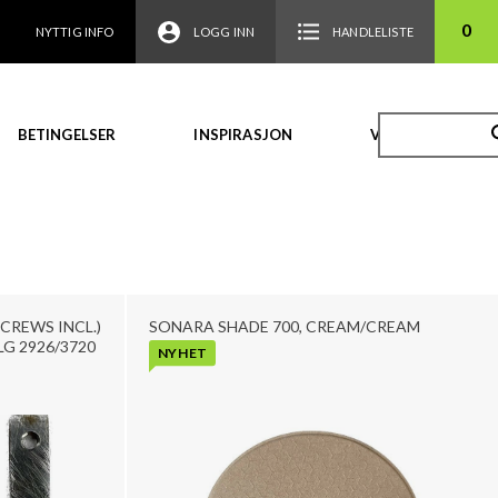
0
NYTTIG INFO
LOGG INN
HANDLELISTE
BETINGELSER
INSPIRASJON
VIDEO
SCREWS INCL.)
SONARA SHADE 700, CREAM/CREAM
LG 2926/3720
NYHET