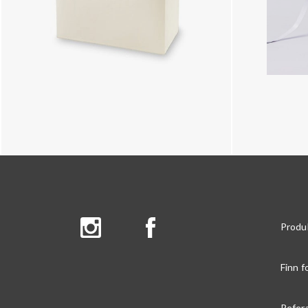
Produ
Finn f
Refer