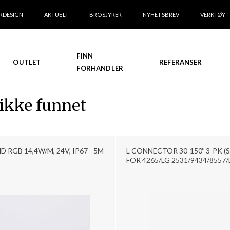
RDESIGN
AKTUELT
BROSJYRER
NYHETSBREV
VERKTØY
FINN
OUTLET
REFERANSER
FORHANDLER
 ikke funnet
D RGB 14,4W/M, 24V, IP67 - 5M
L CONNECTOR 30-150º 3-PK (
FOR 4265/LG 2531/9434/8557/