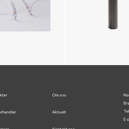
kter
Om oss
No
Br
Te
orhandler
Aktuelt
E-
anser
Kontakt oss