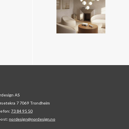
rdesign AS
øsetekra 7
7069
Trondheim
lefon:
73 84 95 50
post:
nordesign@nordesign.no