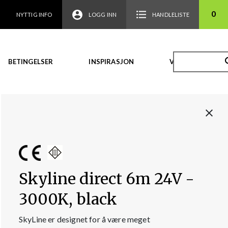
0
NYTTIG INFO
LOGG INN
HANDLELISTE
BETINGELSER
INSPIRASJON
VIDEO
Skyline direct 6m 24V -
3000K, black
SkyLine er designet for å være meget