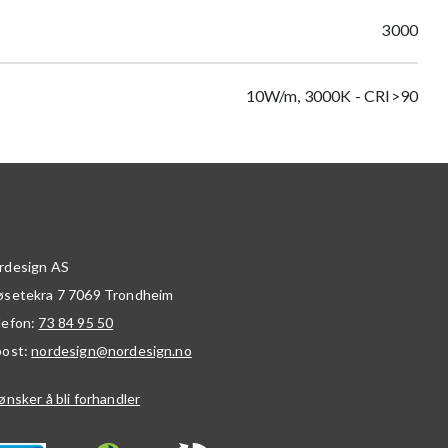
3000
10W/m, 3000K - CRI>90
rdesign AS
øsetekra 7
7069
Trondheim
lefon:
73 84 95 50
post:
nordesign@nordesign.no
ønsker å bli forhandler