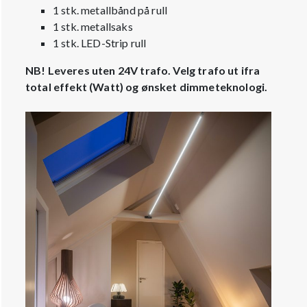
1 stk. metallbånd på rull
1 stk. metallsaks
1 stk. LED-Strip rull
NB! Leveres uten 24V trafo. Velg trafo ut ifra
total effekt (Watt) og ønsket dimmeteknologi.