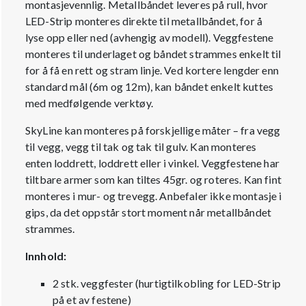
montasjevennlig. Metallbåndet leveres på rull, hvor
LED-Strip monteres direkte til metallbåndet, for å
lyse opp eller ned (avhengig av modell). Veggfestene
monteres til underlaget og båndet strammes enkelt til
for å få en rett og stram linje. Ved kortere lengder enn
standard mål (6m og 12m), kan båndet enkelt kuttes
med medfølgende verktøy.
SkyLine kan monteres på forskjellige måter – fra vegg
til vegg, vegg til tak og tak til gulv. Kan monteres
enten loddrett, loddrett eller i vinkel. Veggfestene har
tiltbare armer som kan tiltes 45gr. og roteres. Kan fint
monteres i mur- og trevegg. Anbefaler ikke montasje i
gips, da det oppstår stort moment når metallbåndet
strammes.
Innhold:
2 stk. veggfester (hurtigtilkobling for LED-Strip
på et av festene)