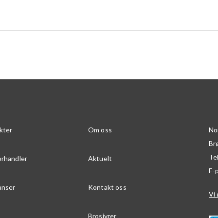
kter
Om oss
No
Br
Te
orhandler
Aktuelt
E-
anser
Kontakt oss
Vi 
Brosjyrer