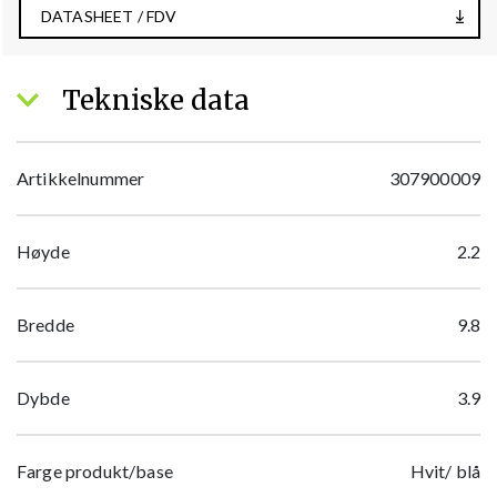
DATASHEET / FDV
Tekniske data
Artikkelnummer
307900009
Høyde
2.2
Bredde
9.8
Dybde
3.9
Farge produkt/base
Hvit/ blå