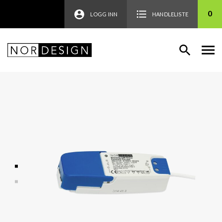
0
LOGG INN
HANDLELISTE