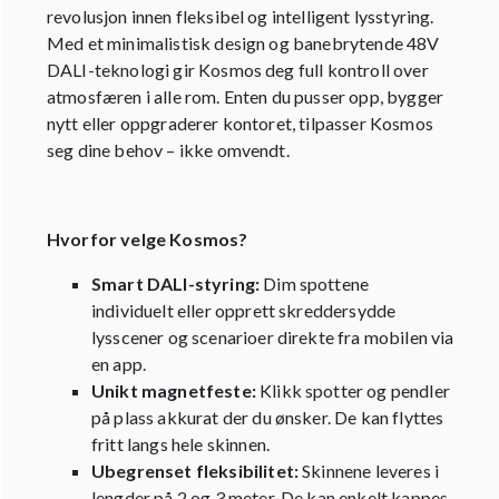
revolusjon innen fleksibel og intelligent lysstyring.
Med et minimalistisk design og banebrytende 48V
DALI-teknologi gir Kosmos deg full kontroll over
atmosfæren i alle rom. Enten du pusser opp, bygger
nytt eller oppgraderer kontoret, tilpasser Kosmos
seg dine behov – ikke omvendt.
Hvorfor velge Kosmos?
Smart DALI-styring:
Dim spottene
individuelt eller opprett skreddersydde
lysscener og scenarioer direkte fra mobilen via
en app.
Unikt magnetfeste:
Klikk spotter og pendler
på plass akkurat der du ønsker. De kan flyttes
fritt langs hele skinnen.
Ubegrenset fleksibilitet:
Skinnene leveres i
lengder på 2 og 3 meter. De kan enkelt kappes