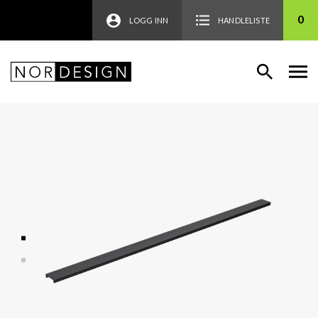
0
LOGG INN
HANDLELISTE