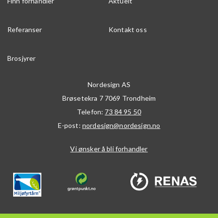
Finn forhandler
Aktuelt
Referanser
Kontakt oss
Brosjyrer
Nordesign AS
Brøsetekra 7
7069
Trondheim
Telefon:
73 84 95 50
E-post:
nordesign@nordesign.no
Vi ønsker å bli forhandler