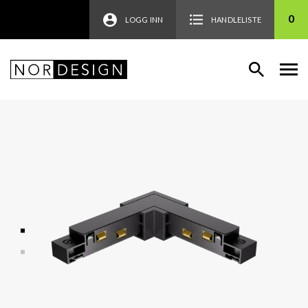
0
LOGG INN
HANDLELISTE