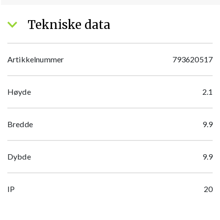
Tekniske data
Artikkelnummer
793620517
Høyde
2.1
Bredde
9.9
Dybde
9.9
IP
20