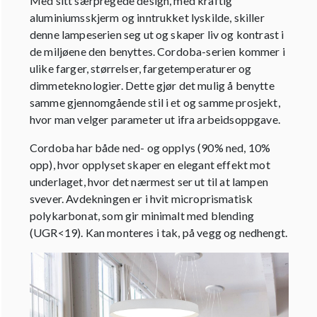
Med sitt særpregede design, med kraftig
aluminiumsskjerm og inntrukket lyskilde, skiller
denne lampeserien seg ut og skaper liv og kontrast i
de miljøene den benyttes. Cordoba-serien kommer i
ulike farger, størrelser, fargetemperaturer og
dimmeteknologier. Dette gjør det mulig å benytte
samme gjennomgående stil i et og samme prosjekt,
hvor man velger parameter ut ifra arbeidsoppgave.
Cordoba har både ned- og opplys (90% ned, 10%
opp), hvor opplyset skaper en elegant effekt mot
underlaget, hvor det nærmest ser ut til at lampen
svever. Avdekningen er i hvit microprismatisk
polykarbonat, som gir minimalt med blending
(UGR<19). Kan monteres i tak, på vegg og nedhengt.