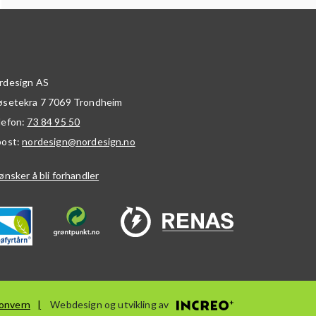
rdesign AS
øsetekra 7
7069
Trondheim
lefon:
73 84 95 50
post:
nordesign@nordesign.no
ønsker å bli forhandler
onvern
Webdesign og utvikling av