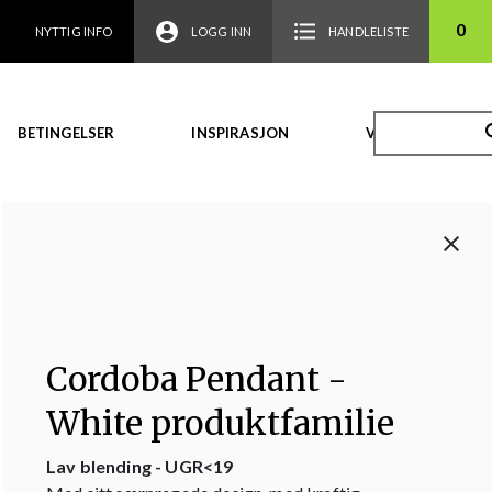
0
NYTTIG INFO
LOGG INN
HANDLELISTE
BETINGELSER
INSPIRASJON
VIDEO
Cordoba Pendant -
White produktfamilie
Lav blending - UGR<19