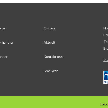
kter
Om oss
No
Br
Te
orhandler
Aktuelt
E-
anser
Kontakt oss
Vi 
Brosjyrer
Pers