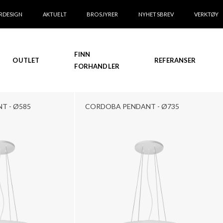
RDESIGN
AKTUELT
BROSJYRER
NYHETSBREV
VERKTØY
FINN
OUTLET
REFERANSER
FORHANDLER
T - Ø585
CORDOBA PENDANT - Ø735