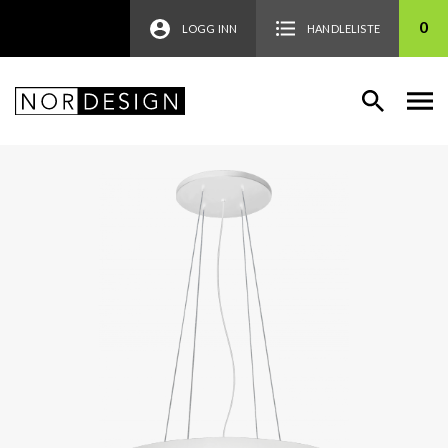
0
LOGG INN
HANDLELISTE