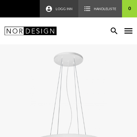
0
LOGG INN
HANDLELISTE