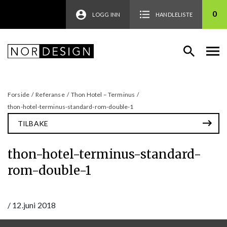
0
LOGG INN
HANDLELISTE
Forside
/
Referanse
/
Thon Hotel – Terminus
/
thon-hotel-terminus-standard-rom-double-1
TILBAKE
thon-hotel-terminus-standard-
rom-double-1
/
12.juni 2018