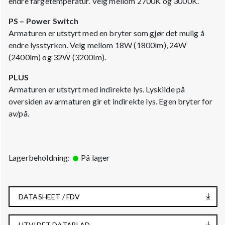
endre fargetemperatur. Velg mellom 2700K og 3000K.
PS – Power Switch
Armaturen er utstyrt med en bryter som gjør det mulig å
endre lysstyrken. Velg mellom 18W (1800lm), 24W
(2400lm) og 32W (3200lm).
PLUS
Armaturen er utstyrt med indirekte lys. Lyskilde på
oversiden av armaturen gir et indirekte lys. Egen bryter for
av/på.
Lagerbeholdning:
På lager
DATASHEET / FDV
UTVIDET DATABLAD