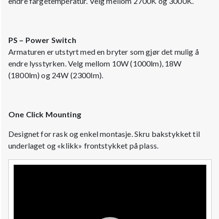
endre fargetemperatur. Velg mellom 2700K og 3000K.
PS – Power Switch
Armaturen er utstyrt med en bryter som gjør det mulig å
endre lysstyrken. Velg mellom 10W (1000lm), 18W
(1800lm) og 24W (2300lm).
One Click Mounting
Designet for rask og enkel montasje. Skru bakstykket til
underlaget og «klikk» frontstykket på plass.
Videoavspiller