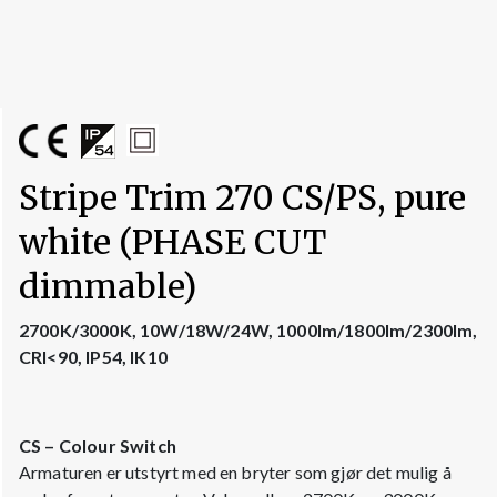
Stripe Trim 270 CS/PS, pure
white (PHASE CUT
dimmable)
2700K/3000K, 10W/18W/24W, 1000lm/1800lm/2300lm,
CRI<90, IP54, IK10
CS – Colour Switch
Armaturen er utstyrt med en bryter som gjør det mulig å