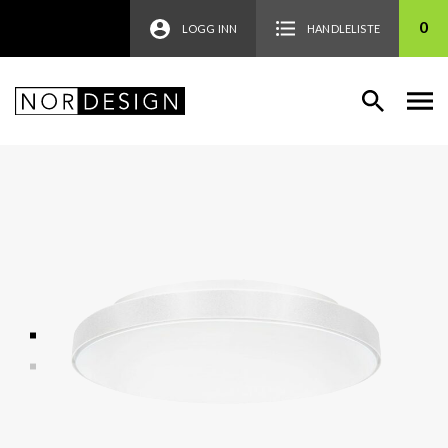
0
LOGG INN
HANDLELISTE