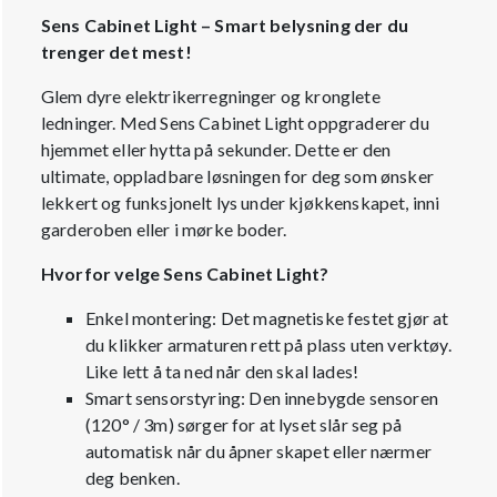
Sens Cabinet Light – Smart belysning der du
trenger det mest!
Glem dyre elektrikerregninger og kronglete
ledninger. Med Sens Cabinet Light oppgraderer du
hjemmet eller hytta på sekunder. Dette er den
ultimate, oppladbare løsningen for deg som ønsker
lekkert og funksjonelt lys under kjøkkenskapet, inni
garderoben eller i mørke boder.
Hvorfor velge Sens Cabinet Light?
Enkel montering: Det magnetiske festet gjør at
du klikker armaturen rett på plass uten verktøy.
Like lett å ta ned når den skal lades!
Smart sensorstyring: Den innebygde sensoren
(120° / 3m) sørger for at lyset slår seg på
automatisk når du åpner skapet eller nærmer
deg benken.