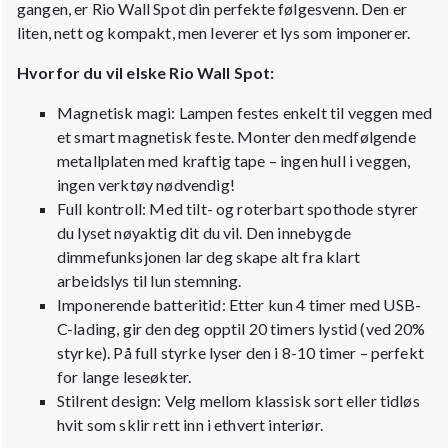
gangen, er Rio Wall Spot din perfekte følgesvenn. Den er
liten, nett og kompakt, men leverer et lys som imponerer.
Hvorfor du vil elske Rio Wall Spot:
Magnetisk magi: Lampen festes enkelt til veggen med
et smart magnetisk feste. Monter den medfølgende
metallplaten med kraftig tape – ingen hull i veggen,
ingen verktøy nødvendig!
Full kontroll: Med tilt- og roterbart spothode styrer
du lyset nøyaktig dit du vil. Den innebygde
dimmefunksjonen lar deg skape alt fra klart
arbeidslys til lun stemning.
Imponerende batteritid: Etter kun 4 timer med USB-
C-lading, gir den deg opptil 20 timers lystid (ved 20%
styrke). På full styrke lyser den i 8-10 timer – perfekt
for lange leseøkter.
Stilrent design: Velg mellom klassisk sort eller tidløs
hvit som sklir rett inn i ethvert interiør.