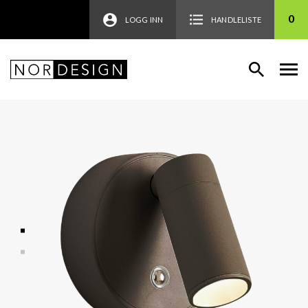
0
LOGG INN
HANDLELISTE