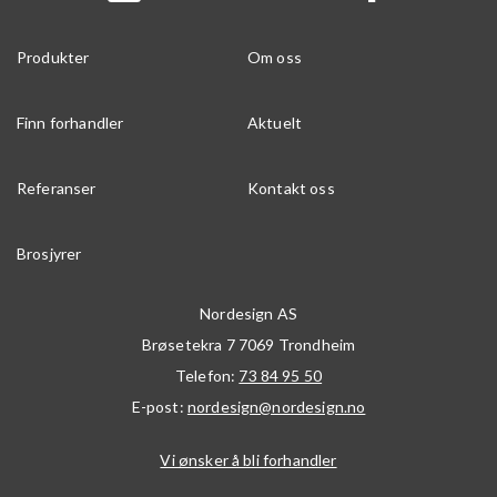
Produkter
Om oss
Finn forhandler
Aktuelt
Referanser
Kontakt oss
Brosjyrer
Nordesign AS
Brøsetekra 7
7069
Trondheim
Telefon:
73 84 95 50
E-post:
nordesign@nordesign.no
Vi ønsker å bli forhandler