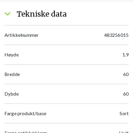
Tekniske data
Artikkelnummer
483256015
Høyde
1.9
Bredde
60
Dybde
60
Farge produkt/base
Sort
Farge optikk/skjerm
Hvit