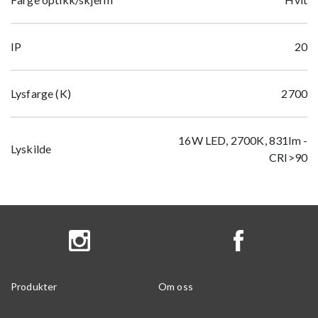
IP
20
Lysfarge (K)
2700
16W LED, 2700K, 831lm -
Lyskilde
CRI>90
Produkter
Om oss