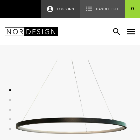
0
LOGG INN
HANDLELISTE