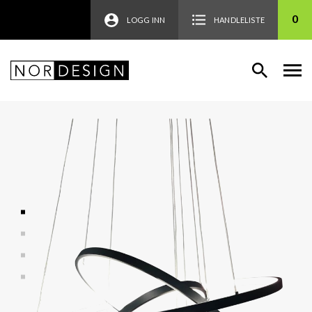
0
LOGG INN
HANDLELISTE