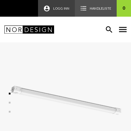
0
LOGG INN
HANDLELISTE