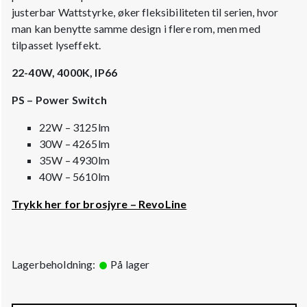
justerbar Wattstyrke, øker fleksibiliteten til serien, hvor
man kan benytte samme design i flere rom, men med
tilpasset lyseffekt.
22-40W, 4000K, IP66
PS – Power Switch
22W – 3125lm
30W – 4265lm
35W – 4930lm
40W – 5610lm
Trykk her for brosjyre – RevoLine
Lagerbeholdning:
På lager