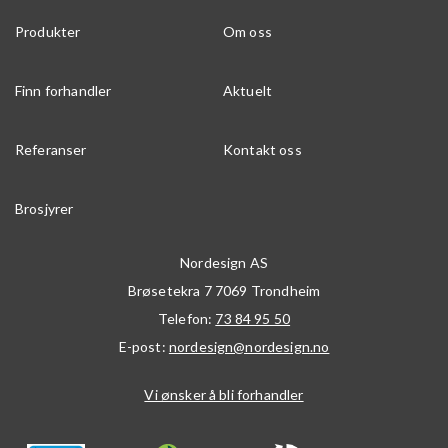
Produkter
Om oss
Finn forhandler
Aktuelt
Referanser
Kontakt oss
Brosjyrer
Nordesign AS
Brøsetekra 7
7069
Trondheim
Telefon:
73 84 95 50
E-post:
nordesign@nordesign.no
Vi ønsker å bli forhandler