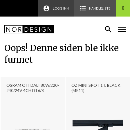
0
LOGG INN
HANDLELISTE
Oops! Denne siden ble ikke
funnet
OSRAM OTI DALI 80W/220-
OZ MINI SPOT 1T, BLACK
240/24V 4CH DT6/8
(MR11)