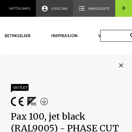
0
NYTTIG INFO
LOGG INN
HANDLELISTE
BETINGELSER
INSPIRASJON
VIDEO
OUTLET
Pax 100, jet black
(RAL9005) - PHASE CUT