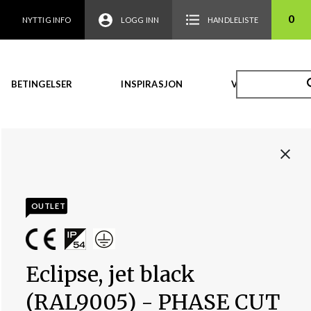
0
NYTTIG INFO
LOGG INN
HANDLELISTE
BETINGELSER
INSPIRASJON
VIDEO
OUTLET
Eclipse, jet black
(RAL9005) - PHASE CUT