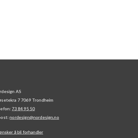
rdesign AS
øsetekra 7
7069
Trondheim
lefon:
73 84 95 50
post:
nordesign@nordesign.no
ønsker å bli forhandler