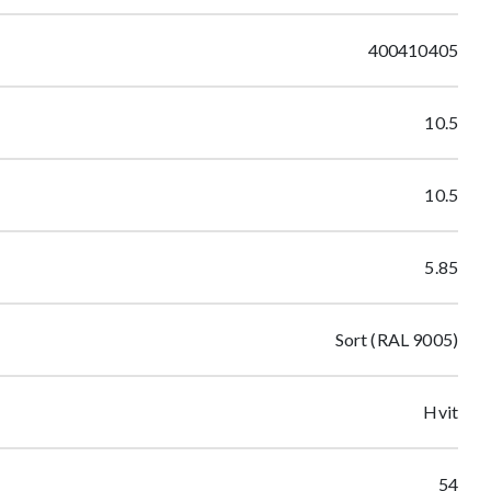
400410405
10.5
10.5
5.85
Sort (RAL 9005)
Hvit
54