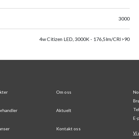
3000
4w Citizen LED, 3000K - 176,5lm/CRI>90
kter
Om oss
No
Br
Te
orhandler
Aktuelt
E-
anser
Kontakt oss
Vi 