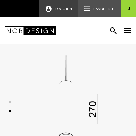
0
LOGG INN
HANDLELISTE