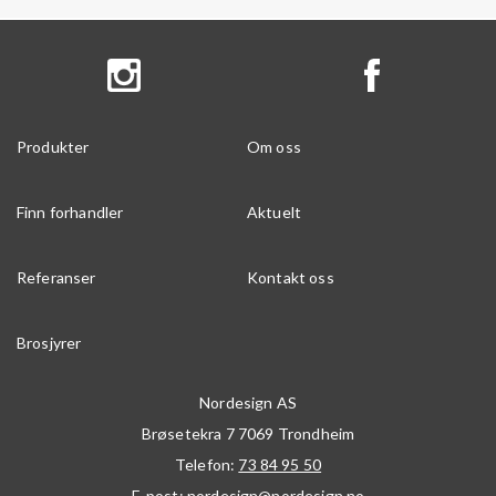
Produkter
Om oss
Finn forhandler
Aktuelt
Referanser
Kontakt oss
Brosjyrer
Nordesign AS
Brøsetekra 7
7069
Trondheim
Telefon:
73 84 95 50
E-post:
nordesign@nordesign.no