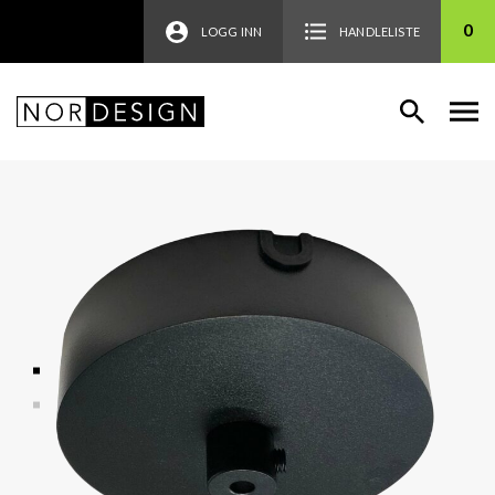
0
LOGG INN
HANDLELISTE