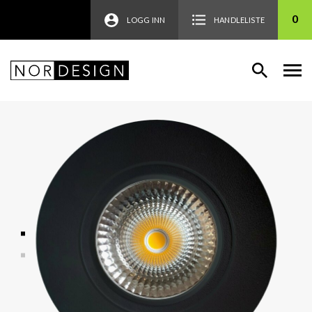
0
LOGG INN
HANDLELISTE