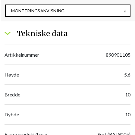
MONTERINGSANVISNING
Tekniske data
Artikkelnummer
890901105
Høyde
5.6
Bredde
10
Dybde
10
Farge produkt/base
Sort (RAL9005)