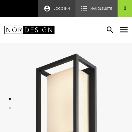
0
LOGG INN
HANDLELISTE