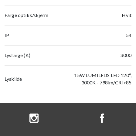
Farge optikk/skjerm
Hvit
IP
54
Lysfarge (K)
3000
15W LUMILEDS LED 120º,
Lyskilde
3000K - 798lm/CRI>85