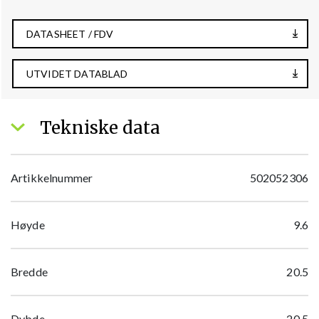
DATASHEET / FDV
UTVIDET DATABLAD
Tekniske data
Artikkelnummer
502052306
Høyde
9.6
Bredde
20.5
Dybde
20.5