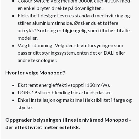
Colour Switch: Velg mellom 3000K eller 4000K med
en enkel bryter direkte på downlighten.
Fleksibelt design: Leveres standard med hvit ring og
stilren aluminiumsinnside. Ønsker du et tøffere
uttrykk? Sort ring er tilgjengelig som tilbehør til alle
modeller.
Valgfri dimming: Velg den strømforsyningen som
passer ditt styringssystem, enten det er DALI eller
andre teknologier.
Hvorfor velge Monopod?
Ekstremt energieffektiv (opptil 130lm/W).
UGR<19 sikrer blendingfrie arbeidsplasser.
Enkel installasjon og maksimal fleksibilitet i farge og
styrke.
Oppgrader belysningen til neste nivå med Monopod –
der effektivitet møter estetikk.