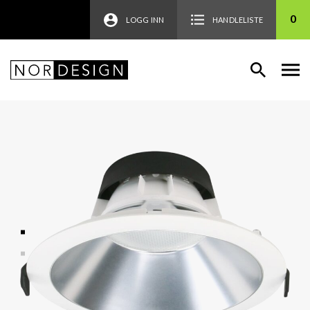
0
LOGG INN
HANDLELISTE