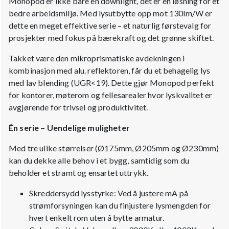
Monopod er ikke bare en downlight, det er en løsning for et
bedre arbeidsmiljø. Med lysutbytte opp mot 130lm/W er
dette en meget effektive serie – et naturlig førstevalg for
prosjekter med fokus på bærekraft og det grønne skiftet.
Takket være den mikroprismatiske avdekningen i
kombinasjon med alu. reflektoren, får du et behagelig lys
med lav blending (UGR<19). Dette gjør Monopod perfekt
for kontorer, møterom og fellesarealer hvor lyskvalitet er
avgjørende for trivsel og produktivitet.
Én serie – Uendelige muligheter
Med tre ulike størrelser (Ø175mm, Ø205mm og Ø230mm)
kan du dekke alle behov i et bygg, samtidig som du
beholder et stramt og ensartet uttrykk.
Skreddersydd lysstyrke: Ved å justere mA på
strømforsyningen kan du finjustere lysmengden for
hvert enkelt rom uten å bytte armatur.