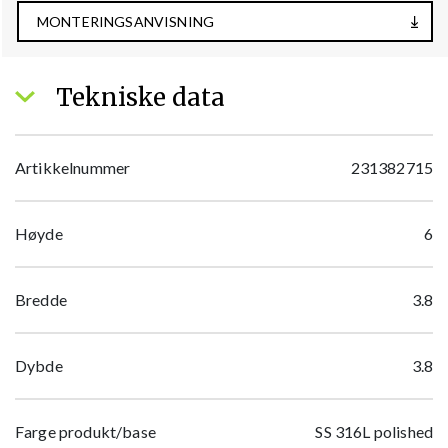
MONTERINGSANVISNING
Tekniske data
Artikkelnummer
231382715
Høyde
6
Bredde
3.8
Dybde
3.8
Farge produkt/base
SS 316L polished