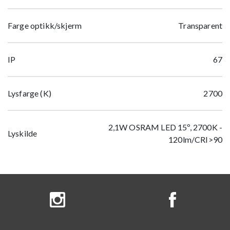
Farge optikk/skjerm
Transparent
IP
67
Lysfarge (K)
2700
2,1W OSRAM LED 15º, 2700K -
Lyskilde
120lm/CRI>90