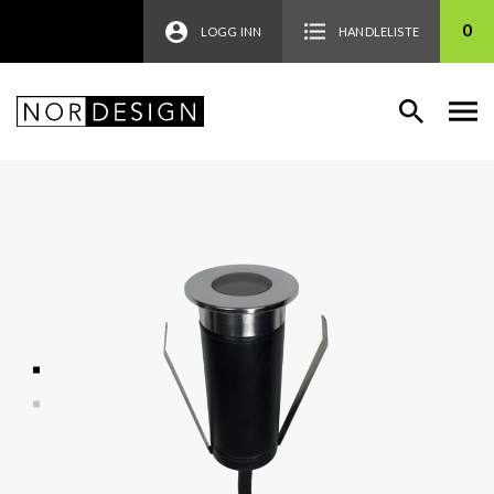
0
LOGG INN
HANDLELISTE