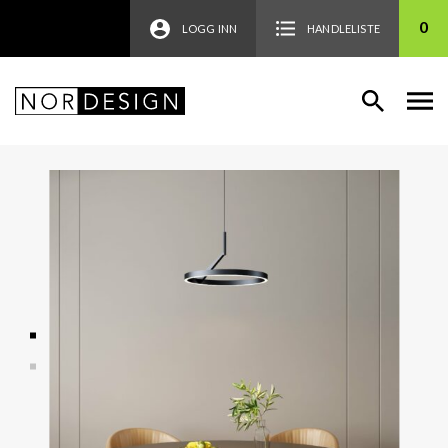
0
LOGG INN
HANDLELISTE