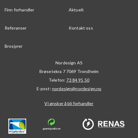
Finn forhandler
Aktuelt
Referanser
Kontakt oss
Brosjyrer
Nordesign AS
Brøsetekra 7
7069
Trondheim
Telefon:
73 84 95 50
E-post:
nordesign@nordesign.no
Vi ønsker å bli forhandler