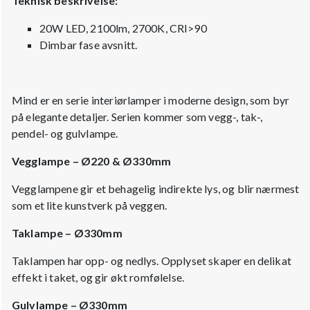
Teknisk beskrivelse:
20W LED, 2100lm, 2700K, CRI>90
Dimbar fase avsnitt.
Mind er en serie interiørlamper i moderne design, som byr
på elegante detaljer. Serien kommer som vegg-, tak-,
pendel- og gulvlampe.
Vegglampe – Ø220 & Ø330mm
Vegglampene gir et behagelig indirekte lys, og blir nærmest
som et lite kunstverk på veggen.
Taklampe – Ø330mm
Taklampen har opp- og nedlys. Opplyset skaper en delikat
effekt i taket, og gir økt romfølelse.
Gulvlampe – Ø330mm