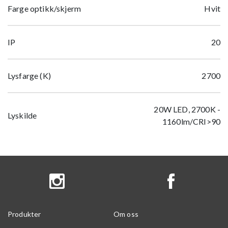
Farge optikk/skjerm
Hvit
IP
20
Lysfarge (K)
2700
20W LED, 2700K -
Lyskilde
1160lm/CRI>90
Produkter
Om oss