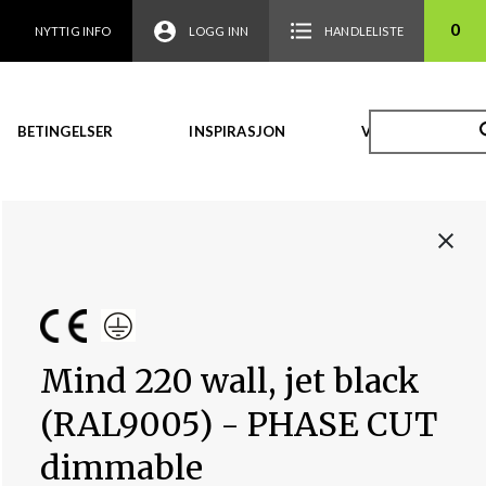
0
NYTTIG INFO
LOGG INN
HANDLELISTE
BETINGELSER
INSPIRASJON
VIDEO
Mind 220 wall, jet black
(RAL9005) - PHASE CUT
dimmable