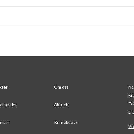
kter
Om oss
No
Br
Te
orhandler
Aktuelt
E-
anser
Kontakt oss
Vi 