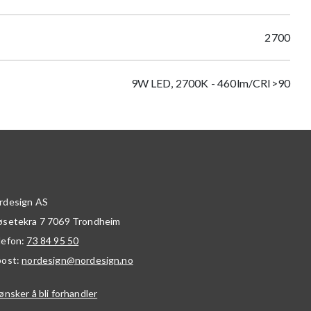
2700
9W LED, 2700K - 460lm/CRI>90
rdesign AS
øsetekra 7
7069
Trondheim
lefon:
73 84 95 50
post:
nordesign@nordesign.no
ønsker å bli forhandler