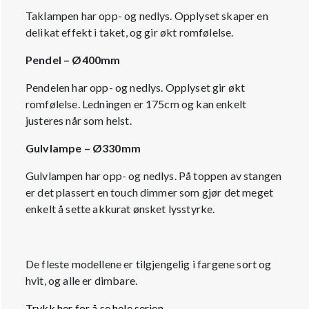
Taklampen har opp- og nedlys. Opplyset skaper en
delikat effekt i taket, og gir økt romfølelse.
Pendel – Ø400mm
Pendelen har opp- og nedlys. Opplyset gir økt
romfølelse. Ledningen er 175cm og kan enkelt
justeres når som helst.
Gulvlampe – Ø330mm
Gulvlampen har opp- og nedlys. På toppen av stangen
er det plassert en touch dimmer som gjør det meget
enkelt å sette akkurat ønsket lysstyrke.
De fleste modellene er tilgjengelig i fargene sort og
hvit, og alle er dimbare.
Trykk her for å se hele serien