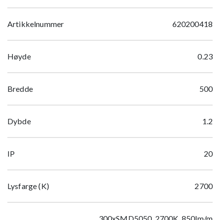
Artikkelnummer
620200418
Høyde
0.23
Bredde
500
Dybde
1.2
IP
20
Lysfarge (K)
2700
300xSMD5050, 2700K, 850lm/m