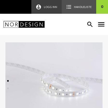
0
LOGG INN
HANDLELISTE