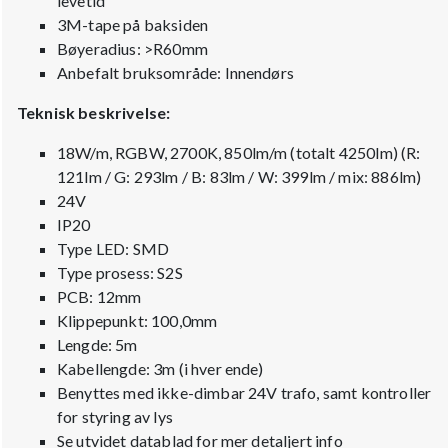
levetid
3M-tape på baksiden
Bøyeradius: >R60mm
Anbefalt bruksområde: Innendørs
Teknisk beskrivelse:
18W/m, RGBW, 2700K, 850lm/m (totalt 4250lm) (R:
121lm / G: 293lm / B: 83lm / W: 399lm / mix: 886lm)
24V
IP20
Type LED: SMD
Type prosess: S2S
PCB: 12mm
Klippepunkt: 100,0mm
Lengde: 5m
Kabellengde: 3m (i hver ende)
Benyttes med ikke-dimbar 24V trafo, samt kontroller
for styring av lys
Se utvidet datablad for mer detaljert info