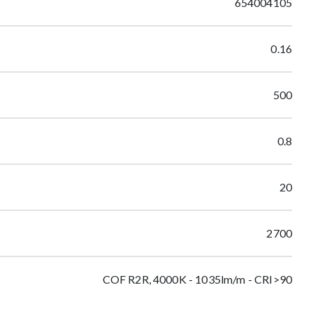
654004105
0.16
500
0.8
20
2700
COF R2R, 4000K - 1035lm/m - CRI>90