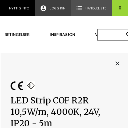
0
NYTTIG INFO
LOGG INN
HANDLELISTE
BETINGELSER
INSPIRASJON
VIDEO
LED Strip COF R2R
10,5W/m, 4000K, 24V,
IP20 - 5m