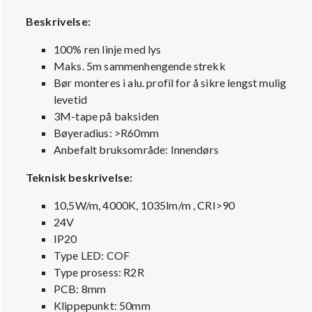
Beskrivelse:
100% ren linje med lys
Maks. 5m sammenhengende strekk
Bør monteres i alu. profil for å sikre lengst mulig
levetid
3M-tape på baksiden
Bøyeradius: >R60mm
Anbefalt bruksområde: Innendørs
Teknisk beskrivelse:
10,5W/m, 4000K, 1035lm/m , CRI>90
24V
IP20
Type LED: COF
Type prosess: R2R
PCB: 8mm
Klippepunkt: 50mm