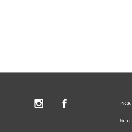
Produ
Finn f