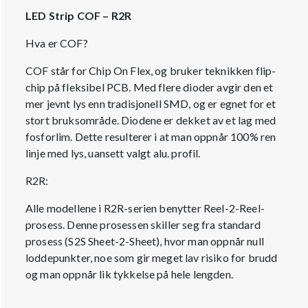
LED Strip COF – R2R
Hva er COF?
COF står for Chip On Flex, og bruker teknikken flip-
chip på fleksibel PCB. Med flere dioder avgir den et
mer jevnt lys enn tradisjonell SMD, og er egnet for et
stort bruksområde. Diodene er dekket av et lag med
fosforlim. Dette resulterer i at man oppnår 100% ren
linje med lys, uansett valgt alu. profil.
R2R:
Alle modellene i R2R-serien benytter Reel-2-Reel-
prosess. Denne prosessen skiller seg fra standard
prosess (S2S Sheet-2-Sheet), hvor man oppnår null
loddepunkter, noe som gir meget lav risiko for brudd
og man oppnår lik tykkelse på hele lengden.