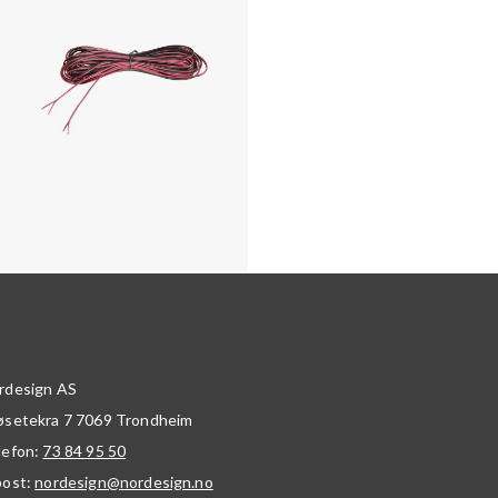
rdesign AS
øsetekra 7
7069
Trondheim
lefon:
73 84 95 50
post:
nordesign@nordesign.no