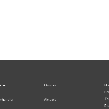
kter
Om oss
No
Br
Te
orhandler
Aktuelt
E-