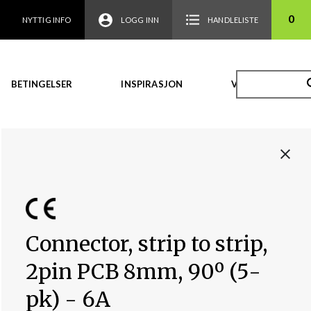
0
NYTTIG INFO
LOGG INN
HANDLELISTE
BETINGELSER
INSPIRASJON
VIDEO
Connector, strip to strip,
2pin PCB 8mm, 90º (5-
pk) - 6A