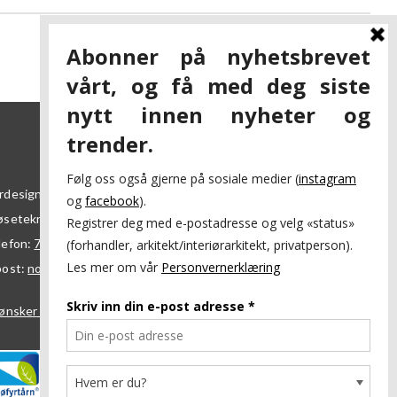
20
rdesign AS
øsetekra 7
7069
Trondheim
lefon:
73 84 95 50
post:
nordesign@nordesign.no
ønsker å bli forhandler