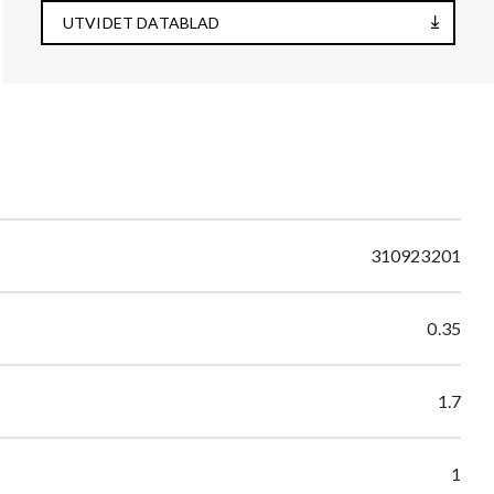
UTVIDET DATABLAD
310923201
0.35
1.7
1