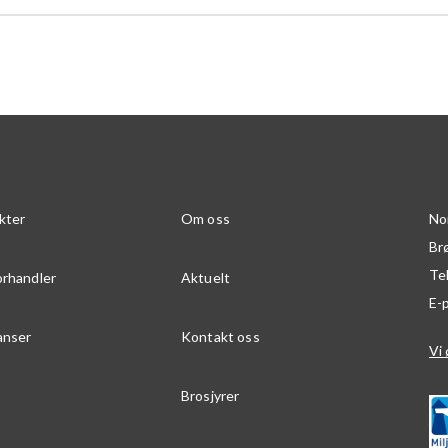
kter
Om oss
No
Br
Te
orhandler
Aktuelt
E-
anser
Kontakt oss
Vi 
Brosjyrer