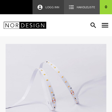
0
LOGG INN
HANDLELISTE