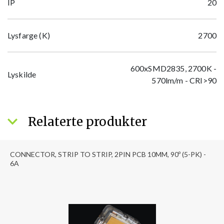
IP
20
Lysfarge (K)
2700
600xSMD2835, 2700K -
Lyskilde
570lm/m - CRI>90
Relaterte produkter
CONNECTOR, STRIP TO STRIP, 2PIN PCB 10MM, 90º (5-PK) -
6A