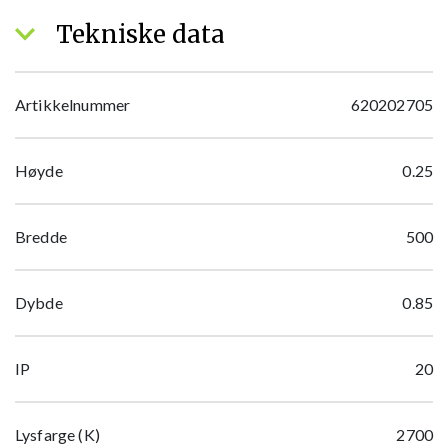
Tekniske data
Artikkelnummer
620202705
Høyde
0.25
Bredde
500
Dybde
0.85
IP
20
Lysfarge (K)
2700