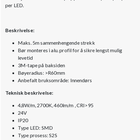
per LED.
Beskrivelse:
Maks. 5m sammenhengende strekk
Bør monteres i alu. profil for å sikre lengst mulig
levetid
3M-tape på baksiden
Bøyeradius: >R60mm
Anbefalt bruksområde: Innendørs
Teknisk beskrivelse:
4,8W/m, 2700K, 460lm/m , CRI>95
24V
IP20
Type LED: SMD
Type prosess: S2S