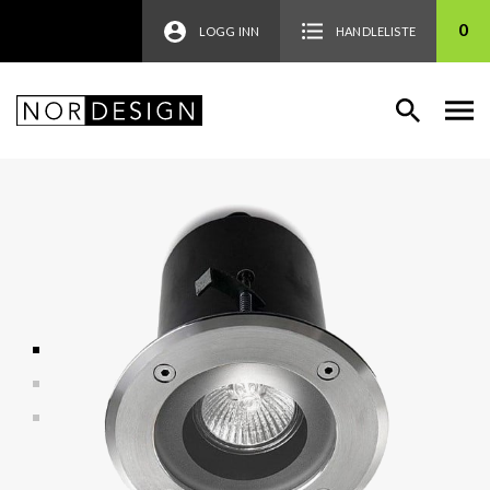
0
LOGG INN
HANDLELISTE