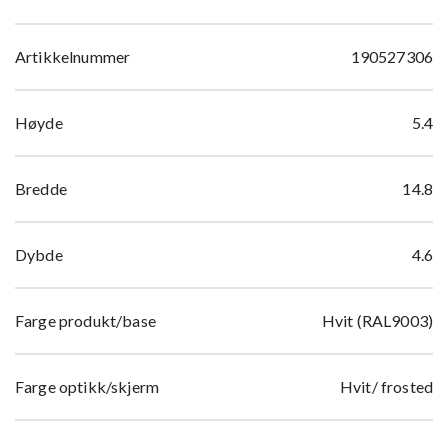
Artikkelnummer
190527306
Høyde
5.4
Bredde
14.8
Dybde
4.6
Farge produkt/base
Hvit (RAL9003)
Farge optikk/skjerm
Hvit/ frosted