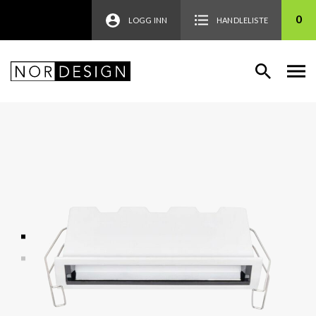
0
LOGG INN
HANDLELISTE