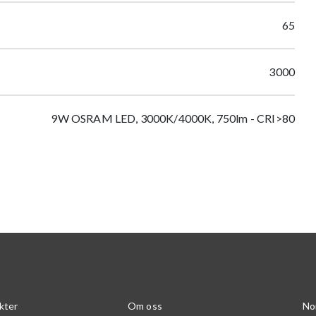
65
3000
9W OSRAM LED, 3000K/4000K, 750lm - CRI>80
kter
Om oss
No