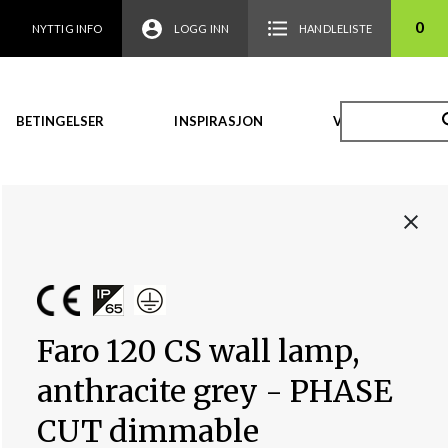
0
NYTTIG INFO
LOGG INN
HANDLELISTE
BETINGELSER
INSPIRASJON
VIDEO
Faro 120 CS wall lamp,
anthracite grey - PHASE
CUT dimmable