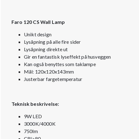
Faro 120 CS Wall Lamp
Unikt design
Lysåpning på alle fire sider
Lysåpning direkte ut
Gir en fantastisk lyseffekt på husveggen
Kan også benyttes som taklampe
Mål: 120x120x143mm
Justerbar fargetemperatur
Teknisk beskrivelse:
9W LED
3000K/4000K
750lm
CRI>80