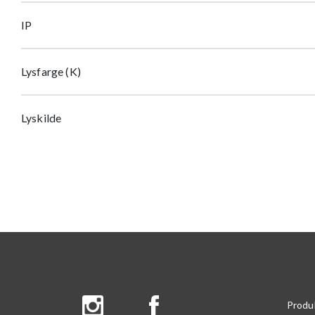
IP
Lysfarge (K)
Lyskilde
Produ