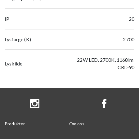
IP
20
Lysfarge (K)
2700
22W LED, 2700K, 1168lm,
Lyskilde
CRI>90
Produkter
Om oss