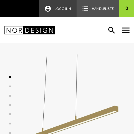
0
LOGG INN
HANDLELISTE