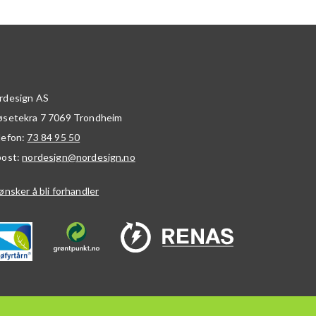
rdesign AS
øsetekra 7
7069
Trondheim
lefon:
73 84 95 50
post:
nordesign@nordesign.no
ønsker å bli forhandler