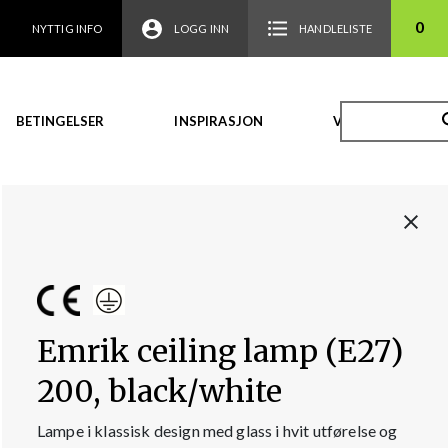
0
NYTTIG INFO
LOGG INN
HANDLELISTE
BETINGELSER
INSPIRASJON
VIDEO
Emrik ceiling lamp (E27)
200, black/white
Lampe i klassisk design med glass i hvit utførelse og