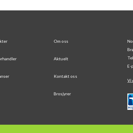
kter
Om oss
No
Br
Te
orhandler
Aktuelt
E-
anser
Kontakt oss
Vi 
Brosjyrer