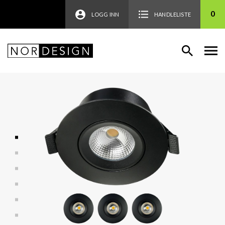
0
LOGG INN
HANDLELISTE