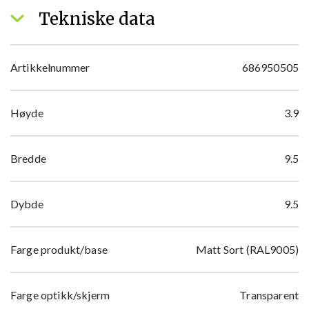
Tekniske data
Artikkelnummer
686950505
Høyde
3.9
Bredde
9.5
Dybde
9.5
Farge produkt/base
Matt Sort (RAL9005)
Farge optikk/skjerm
Transparent