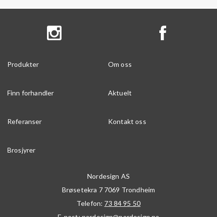
Produkter
Om oss
Finn forhandler
Aktuelt
Referanser
Kontakt oss
Brosjyrer
Nordesign AS
Brøsetekra 7
7069
Trondheim
Telefon:
73 84 95 50
E-post:
nordesign@nordesign.no