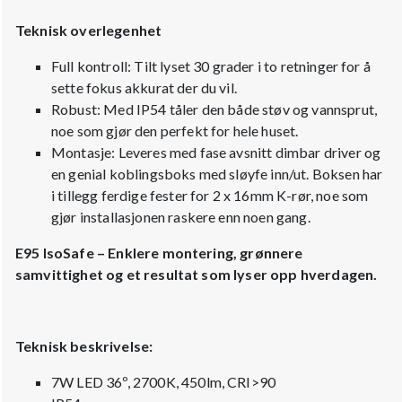
Teknisk overlegenhet
Full kontroll: Tilt lyset 30 grader i to retninger for å
sette fokus akkurat der du vil.
Robust: Med IP54 tåler den både støv og vannsprut,
noe som gjør den perfekt for hele huset.
Montasje: Leveres med fase avsnitt dimbar driver og
en genial koblingsboks med sløyfe inn/ut. Boksen har
i tillegg ferdige fester for 2 x 16mm K-rør, noe som
gjør installasjonen raskere enn noen gang.
E95 IsoSafe – Enklere montering, grønnere
samvittighet og et resultat som lyser opp hverdagen.
Teknisk beskrivelse:
7W LED 36º, 2700K, 450lm, CRI>90