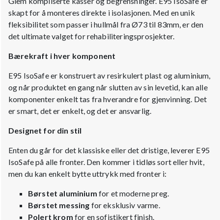
Glem kompliserte kasser og begrensninger. E95 IsoSafe er
skapt for å monteres direkte i isolasjonen. Med en unik
fleksibilitet som passer i hullmål fra Ø73 til 83mm, er den
det ultimate valget for rehabiliteringsprosjekter.
Bærekraft i hver komponent
E95 IsoSafe er konstruert av resirkulert plast og aluminium,
og når produktet en gang når slutten av sin levetid, kan alle
komponenter enkelt tas fra hverandre for gjenvinning. Det
er smart, det er enkelt, og det er ansvarlig.
Designet for din stil
Enten du går for det klassiske eller det dristige, leverer E95
IsoSafe på alle fronter. Den kommer i tidløs sort eller hvit,
men du kan enkelt bytte uttrykk med fronter i:
Børstet aluminium
for et moderne preg.
Børstet messing
for eksklusiv varme.
Polert krom
for en sofistikert finish.