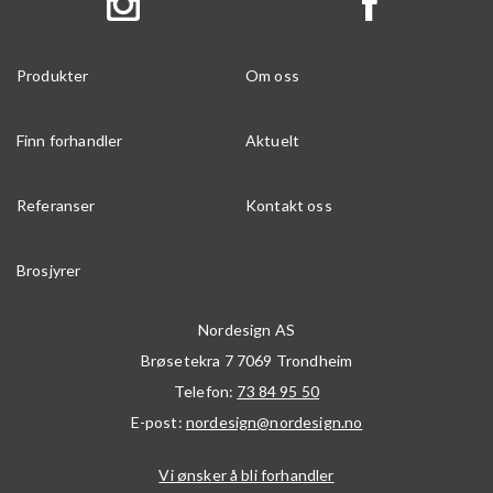
Produkter
Om oss
Finn forhandler
Aktuelt
Referanser
Kontakt oss
Brosjyrer
Nordesign AS
Brøsetekra 7
7069
Trondheim
Telefon:
73 84 95 50
E-post:
nordesign@nordesign.no
Vi ønsker å bli forhandler