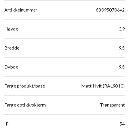
Artikkelnummer
680950706v2
Høyde
3.9
Bredde
9.5
Dybde
9.5
Farge produkt/base
Matt Hvit (RAL9010)
Farge optikk/skjerm
Transparent
IP
54