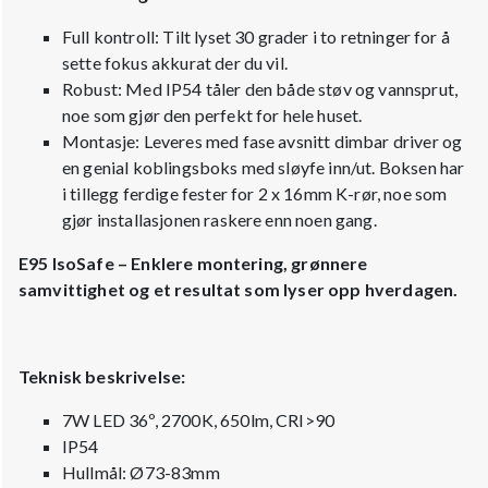
Full kontroll: Tilt lyset 30 grader i to retninger for å
sette fokus akkurat der du vil.
Robust: Med IP54 tåler den både støv og vannsprut,
noe som gjør den perfekt for hele huset.
Montasje: Leveres med fase avsnitt dimbar driver og
en genial koblingsboks med sløyfe inn/ut. Boksen har
i tillegg ferdige fester for 2 x 16mm K-rør, noe som
gjør installasjonen raskere enn noen gang.
E95 IsoSafe – Enklere montering, grønnere
samvittighet og et resultat som lyser opp hverdagen.
Teknisk beskrivelse:
7W LED 36º, 2700K, 650lm, CRI>90
IP54
Hullmål: Ø73-83mm