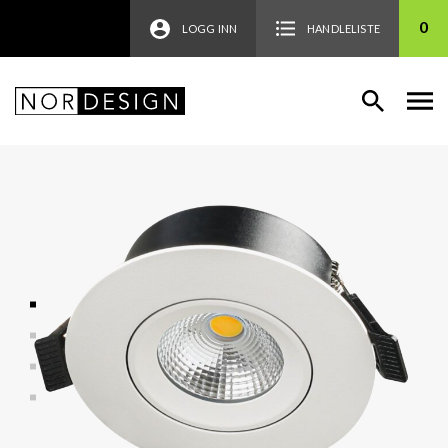
0
LOGG INN
HANDLELISTE